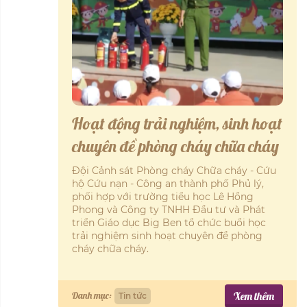
Phòng GD&ĐT huyện Thiệu Hóa
cùng Công ty TNHH Đầu tư &
Phát triển giáo dục Big Ben tổ
chức buổi ngoại khóa với chuyên
đề “Phòng chống đuối nước”
GD&TĐ - Hàng nghìn học sinh các Trường
Tiểu học Thiệu Đô, THCS Thiệu Duy (Thiệu
Hóa) được giáo dục về kỹ năng phòng,
chống đuối nước. Đây là hoạt động ngoại
khóa do Phòng GD&ĐT huyện Thiệu Hóa tổ
chức trước dịp nghỉ hè. (Báo Giáo dục và