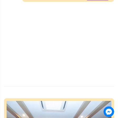
Thời đại đăng tin).
https://giaoducthoidai.vn/giao-
duc/thanh-hoa-hang-nghin-
hoc-sinh-duoc-giao-duc-ky-
nang-phong-chong-duoi-nuoc-
7SA8Iol7R.html
.
Danh mục:
Xem thêm
Tin tức