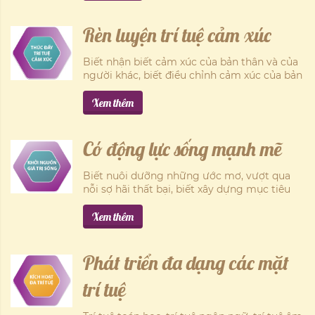
giản.
Rèn luyện trí tuệ cảm xúc
Biết nhận biết cảm xúc của bản thân và của
người khác, biết điều chỉnh cảm xúc của bản
thân và bước đầu điều chỉnh cảm xúc của
người khác.
Xem thêm
Có động lực sống mạnh mẽ
Biết nuôi dưỡng những ước mơ, vượt qua
nỗi sợ hãi thất bại, biết xây dựng mục tiêu
vừa sức và kiên trì thực hiện mục tiêu, biết
từ bỏ thói quen xấu, tạo lập và duy trì thói
Xem thêm
quen tốt, biết tập trung, tự tin.
Phát triển đa dạng các mặt
trí tuệ