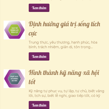
đường, tìm kiếm sự giúp đỡ khi gặp nguy
hiểm, từ bỏ thói quen có hại, duy trì thói
Xem thêm
quen có lợi để bảo vệ sức khỏe...
Định hướng giá trị sống tích
cực
Trung thực, yêu thương, hạnh phúc, hòa
bình, trách nhiệm, giản dị, tôn trọng…
Xem thêm
Hình thành kỹ năng xã hội
tốt
Kỹ năng tự phục vụ, tự lập, tự chủ, biết vâng
lời, lịch sự, biết lễ nghi, giao tiếp tốt, có kỹ
năng kết bạn, biết ra quyết định và giải
quyết vấn đề trong những tình huống đơn
Xem thêm