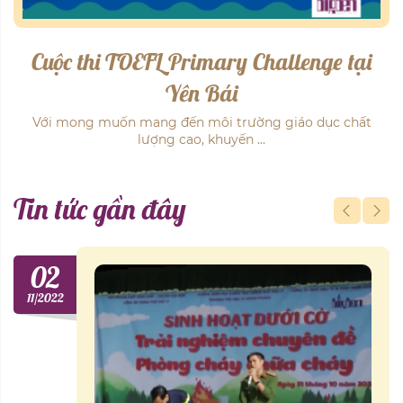
Chuyên đề Kỹ năng sống "Lòng Biết Ơn"
tại ...
Lòng biết ơn là nét đẹp truyền thống của dân tộc ta. Thấu
hiểu những ...
Tin tức gần đây
07
05/2022