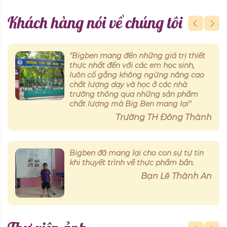
Khách hàng nói về chúng tôi
Dù con mới lớp 2 nhưng rất mạnh dạn
trong các hoạt động Kỹ Năng. Cảm ơn
Bigben ạ.
Bạn Lê Huyền Chi
Cảm ơn Big Ben đã phối hợp cùng nhà
trường tổ chức cuộc thi Rung Chuông
Vàng cho các em học sinh xuất sắc
nhất được lựa chọn đại diện cho lớp
mình.
Trường Tiểu học Lê Văn Tám, TP
Thanh Hóa