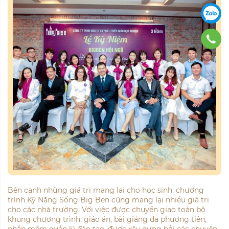
Bên cạnh những giá trị mang lại cho học sinh, chương
trình Kỹ Năng Sống Big Ben cũng mang lại nhiều giá trị
cho các nhà trường. Với việc được chuyển giao toàn bộ
khung chương trình, giáo án, bài giảng đa phương tiện,
phần mềm quản lý đào tạo, được xây dựng bởi các chuyên